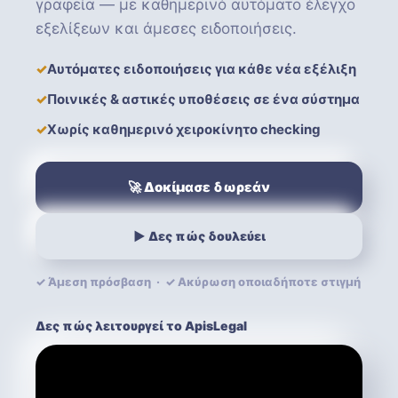
γραφεία — με καθημερινό αυτόματο έλεγχο
εξελίξεων και άμεσες ειδοποιήσεις.
✓
Αυτόματες ειδοποιήσεις για κάθε νέα εξέλιξη
✓
Ποινικές & αστικές υποθέσεις σε ένα σύστημα
✓
Χωρίς καθημερινό χειροκίνητο checking
🚀 Δοκίμασε δωρεάν
▶ Δες πώς δουλεύει
✓ Άμεση πρόσβαση · ✓ Ακύρωση οποιαδήποτε στιγμή
Δες πώς λειτουργεί το ApisLegal