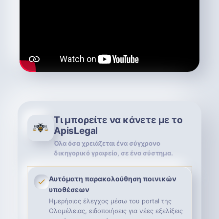
Τι μπορείτε να κάνετε με το
ApisLegal
Όλα όσα χρειάζεται ένα σύγχρονο
δικηγορικό γραφείο, σε ένα σύστημα.
Αυτόματη παρακολούθηση ποινικών
υποθέσεων
Ημερήσιος έλεγχος μέσω του portal της
Ολομέλειας, ειδοποιήσεις για νέες εξελίξεις